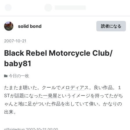
solid bond
読者になる
2007
-
10
-
21
Black Rebel Motorcycle Club/
baby81
今日の一枚
たまたま聴いた。クールでメ
ロディア
ス。良い作品。１
STが話題になった
一発屋
というイメージを持ってたがち
ゃんと地に足がついた作品を出していて偉い。かなりの
出来。
offsidedrug
2007-10-21 00:00